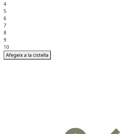
4
5
6
7
8
9
10
Afegeix a la cistella