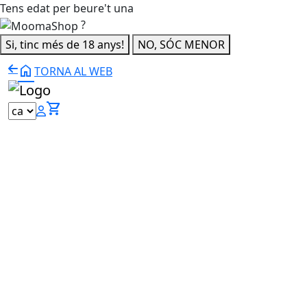
Tens edat per beure't una
?
Si, tinc més de 18 anys!
NO, SÓC MENOR
home
TORNA AL WEB
shopping_cart