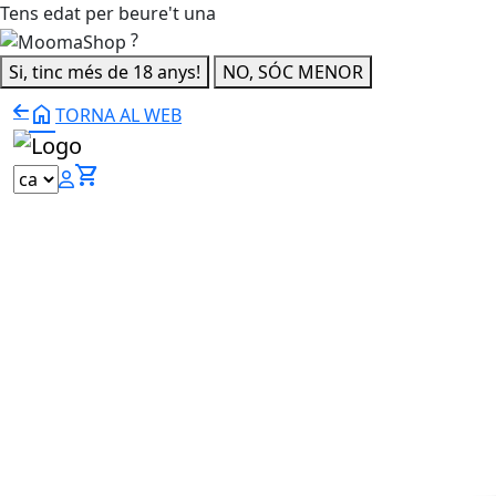
Tens edat per beure't una
?
Si, tinc més de 18 anys!
NO, SÓC MENOR
home
TORNA AL WEB
shopping_cart