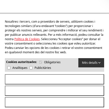
Nosaltres i tercers, com a proveïdors de serveis, utilitzem cookies i
tecnologies similars (d'ara endavant “cookies”) per proporcionar i
protegir els nostres serveis, per comprendre i millorar el seu rendiment i
per publicar anuncis rellevants. Per a més informació, podeu consultar la
nostra
Política de Cookies
. Seleccioneu “Acceptar cookies” per donar el
1l
vostre consentiment o seleccioneu les cookies que voleu autoritzar.
Suc Poma Royal Gala
Podeu canviar les opcions de les cookies i retirar el vostre consentiment
en qualsevol moment des del nostre lloc web.
Comprar
Cookies autoritzades:
Obligatories
Més detalls
Analítiques
Publicitàries
Acceptar totes les cookies
© 2026
MOOMA
. TOTS ELS DRETS RESERVATS
Rebutjar totes les cookies
872026088
info@mooma.cat
Permetre la selecció
Política de privacitat
Avís legal
Condicions generals
Política