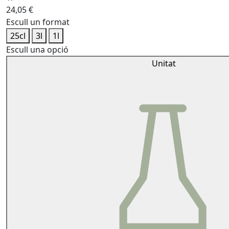
24,05
€
Escull un format
25cl
3l
1l
Escull una opció
Unitat