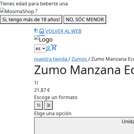
Tienes edad para beberte una
?
Si, tengo más de 18 años!
NO, SÓC MENOR
home
VOLVER AL WEB
shopping_cart
nuestra tienda
/
Zumos
/
Zumo Manzana Eco
Zumo Manzana E
1l
21,87
€
Escoge un formato
1l
3l
Elige una opción
Unid